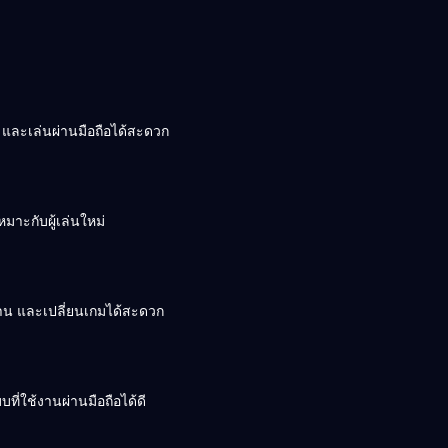
บ และเล่นผ่านมือถือได้สะดวก
หมาะกับผู้เล่นใหม่
นาน และเปลี่ยนเกมได้สะดวก
ี่ใช้งานผ่านมือถือได้ดี