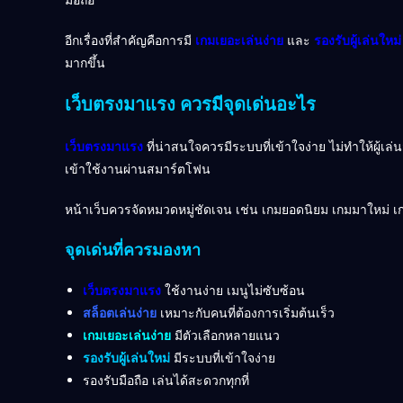
อีกเรื่องที่สำคัญคือการมี
เกมเยอะเล่นง่าย
และ
รองรับผู้เล่นใหม่
มากขึ้น
เว็บตรงมาแรง ควรมีจุดเด่นอะไร
เว็บตรงมาแรง
ที่น่าสนใจควรมีระบบที่เข้าใจง่าย ไม่ทำให้ผู้เ
เข้าใช้งานผ่านสมาร์ตโฟน
หน้าเว็บควรจัดหมวดหมู่ชัดเจน เช่น เกมยอดนิยม เกมมาใหม่ เกมเล่
จุดเด่นที่ควรมองหา
เว็บตรงมาแรง
ใช้งานง่าย เมนูไม่ซับซ้อน
สล็อตเล่นง่าย
เหมาะกับคนที่ต้องการเริ่มต้นเร็ว
เกมเยอะเล่นง่าย
มีตัวเลือกหลายแนว
รองรับผู้เล่นใหม่
มีระบบที่เข้าใจง่าย
รองรับมือถือ เล่นได้สะดวกทุกที่