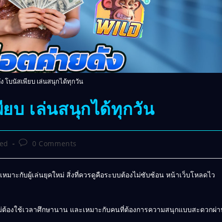
ง โบนัสเพียบ เล่นสนุกได้ทุกวัน
ยบ เล่นสนุกได้ทุกวัน
zed
0 Comments
เหมาะกับผู้เล่นยุคใหม่ สิ่งที่ควรดูคือระบบต้องไม่ซับซ้อน หน้าเว็บโหลดไว
ว ไม่ต้องใช้เวลาศึกษานาน และเหมาะกับคนที่ต้องการความสนุกแบบสะดวกผ่