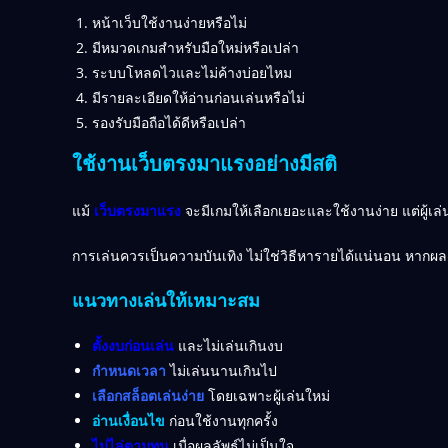
หน้าเว็บใช้งานง่ายหรือไม่
มีหมวดเกมสำหรับมือใหม่หรือเปล่า
ระบบโหลดไวและไม่ค้างบ่อยไหม
มีรายละเอียดให้อ่านก่อนเล่นหรือไม่
รองรับมือถือได้ดีหรือเปล่า
ใช้งานเว็บตรงมาแรงอย่างมีสติ
แม้
เว็บตรงมาแรง
จะมีเกมให้เลือกเยอะและใช้งานง่าย แต่ผู้เล
การเล่นควรเป็นความบันเทิง ไม่ใช่วิธีหารายได้แน่นอน หากผลลัพ
แนวทางเล่นให้เหมาะสม
ตั้งงบก่อนเล่น
และไม่เล่นเกินงบ
กำหนดเวลา
ไม่เล่นนานเกินไป
เลือกสล็อตเล่นง่าย
โดยเฉพาะผู้เล่นใหม่
อ่านเงื่อนไข
ก่อนใช้งานทุกครั้ง
ไม่ไล่ตามทุน
เมื่อผลลัพธ์ไม่เป็นใจ