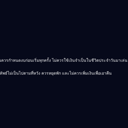
่นควรกำหนดงบก่อนเริ่มทุกครั้ง ไม่ควรใช้เงินจำเป็นในชีวิตประจำวันมาเล่น
ธ์ไม่เป็นไปตามที่หวัง ควรหยุดพัก และไม่ควรเพิ่มเงินเพื่อเอาคืน